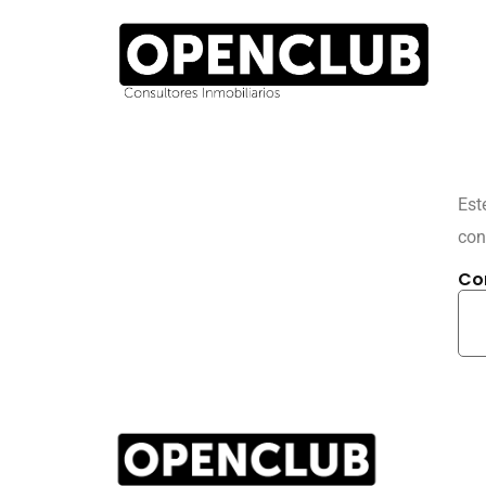
contenido
Est
con
Co